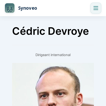
Skip
Synoveo
to
content
Cédric Devroye
Dirigeant international