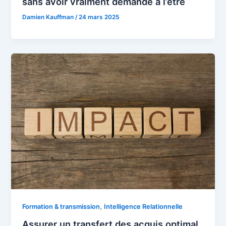
sans avoir vraiment demandé à l’être
Damien Kauffman
/
24 mars 2025
,
Formation & transmission
Intelligence Relationnelle
Assurer un transfert des acquis optimal